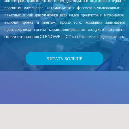
конвейеров, транспортных систем для подачи и подготовки зерна и
посевных материалов, автоматических фасовочно-упаковочных и
пакетных линий для упаковки всех видов продуктов и материалов,
включая проект и монтаж. Кроме того, компания занимается
производством систем кондиционирования воздуха,в частности
систем отсасывания.GLENOWELL CZ s.r.o. является представителем
датской фирмы JKF Industri A/S в Чешской Республике. Эта
компания изготовляет трубы, вентиляторы, циклоны, фильтры и
другие продукты, входящие в сферу вентиляционной техники. У
ЧИТАТЬ БОЛЬШЕ
компании GLENOWELL CZ s.r.o. несколько лет традиции
производства и с момента основания компании в 1996 году она
динамически развивается и ...