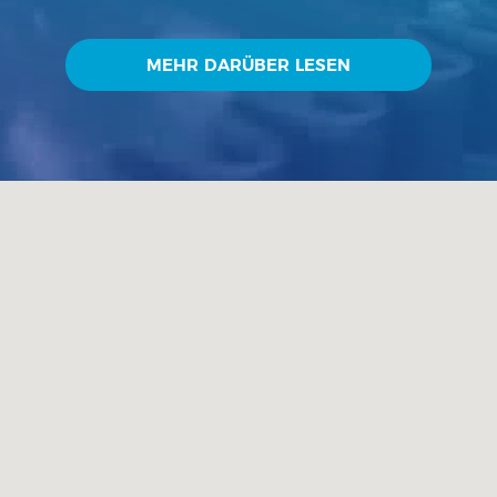
nur Schl...
MEHR DARÜBER LESEN