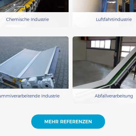
Chemische Industrie
Luftfahrtindustrie
mmiverarbeitende Industrie
Abfallverarbeitung
MEHR REFERENZEN