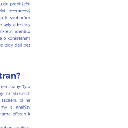
u do prohlížeče
ví. Internetový
tup k souborům
é byly odeslány
krétní identitu
ré o konkrétním
se tedy dají bez
tran?
etí strany. Tyto
my na vlastních
zacílení, či na
amy a analýzy
emáme přístup k
soubory cookies.