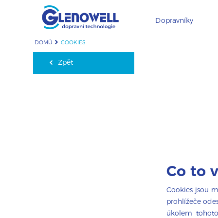
Dopravníky
DOMŮ
COOKIES
Zpět
Co to 
Cookies jsou ma
prohlížeče odes
úkolem tohoto 