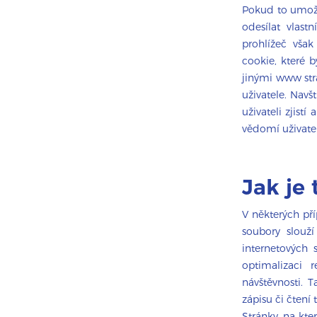
Pokud to umožn
odesílat vlast
prohlížeč vša
cookie, které 
jinými www str
uživatele. Nav
uživateli zjist
vědomí uživatel
Jak je 
V některých pří
soubory slouží
internetových 
optimalizaci
návštěvnosti. 
zápisu či čtení
Stránky, na kte