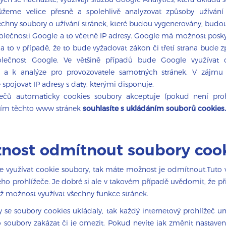
eme velice přesně a spolehlivě analyzovat způsoby užívání 
šechny soubory o užívání stránek, které budou vygenerovány, budo
polečnosti Google a to včetně IP adresy. Google má možnost posky
a to v případě, že to bude vyžadovat zákon či třetí strana bude 
lečnost Google. Ve většině případů bude Google využívat 
 a k analýze pro provozovatele samotných stránek. V zájmu
pojovat IP adresy s daty, kterými disponuje.
ížečů automaticky cookies soubory akceptuje (pokud není proh
áním těchto www stránek
souhlasíte s ukládáním souborů cookies.
nost odmítnout soubory coo
 využívat cookie soubory, tak máte možnost je odmítnout.Tuto 
eho prohlížeče. Je dobré si ale v takovém případě uvědomit, že při
ž možnost využívat všechny funkce stránek.
by se soubory cookies ukládaly, tak každý internetový prohlížeč 
o soubory zakázat či je omezit. Pokud nevíte jak změnit nastavení