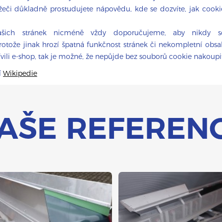
žeči důkladně prostudujete nápovědu, kde se dozvíte, jak cook
ašich stránek nicméně vždy doporučujeme, aby nikdy s
rotože jinak hrozí špatná funkčnost stránek či nekompletní obsa
tívili e-shop, tak je možné, že nepůjde bez souborů cookie nakoupi
í
Wikipedie
AŠE REFEREN