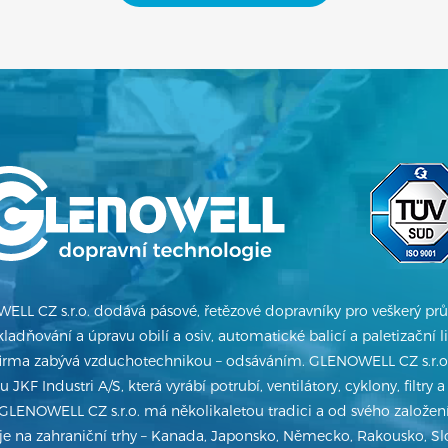
LL CZ s.r.o. dodává pásové, řetězové dopravníky pro veškerý prů
ladňování a úpravu obilí a osiv, automatické balicí a paletizační l
firma zabývá vzduchotechnikou – odsáváním. GLENOWELL CZ s.r.o.
JKF Industri A/S, která vyrábí potrubí, ventilátory, cyklony, filtry a
GLENOWELL CZ s.r.o. má několikaletou tradici a od svého založení
e na zahraniční trhy – Kanada, Japonsko, Německo, Rakousko, Slo