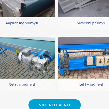
Papírenský průmysl
Stavební průmysl
Ostatní průmysl
Lehký průmysl
VÍCE REFERENCÍ