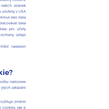
našich stránek
u uloženy v USA
tnout tato data
zpracovávat data
data pro účely
 ochrany údajů
lížeč nastaven
kie?
volbu naleznete
 jejich zakázání
umožňuje změnit
 cookies, tak si