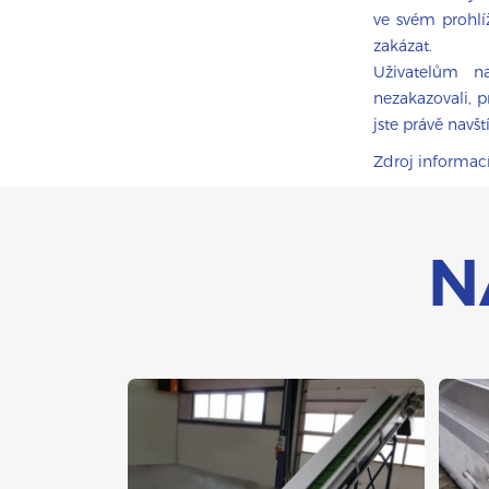
ve svém prohlí
zakázat.
Uživatelům n
nezakazovali, p
jste právě navš
Zdroj informac
N