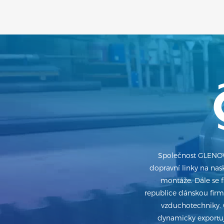
Společnost GLENOWE
dopravní linky na nask
montáže. Dále se 
republice dánskou firmu 
vzduchotechniky. 
dynamicky exportuj