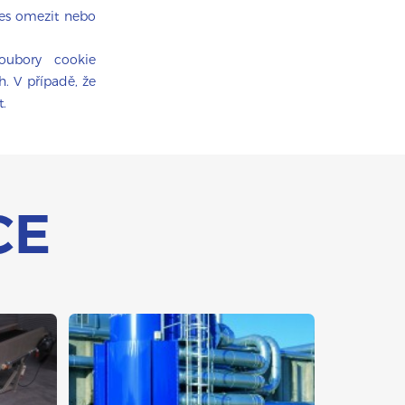
ies omezit nebo
oubory cookie
h. V případě, že
t.
CE