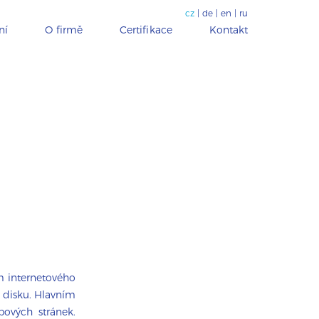
cz
|
de
|
en
|
ru
ní
O firmě
Certifikace
Kontakt
ím internetového
m disku. Hlavním
bových stránek.