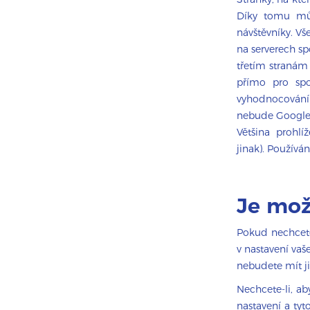
Díky tomu můž
návštěvníky. V
na serverech s
třetím stranám 
přímo pro spo
vyhodnocování
nebude Google s
Většina prohl
jinak). Použív
Je mož
Pokud nechcete
v nastavení vaš
nebudete mít ji
Nechcete-li, a
nastavení a tyt