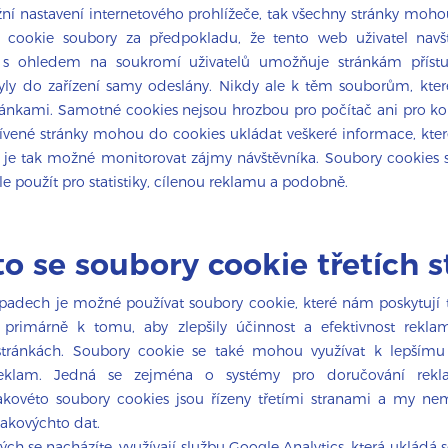
í nastavení internetového prohlížeče, tak všechny stránky moho
ní cookie soubory za předpokladu, že tento web uživatel navští
k s ohledem na soukromí uživatelů umožňuje stránkám přís
byly do zařízení samy odeslány. Nikdy ale k těm souborům, kter
ánkami. Samotné cookies nejsou hrozbou pro počítač ani pro kon
štívené stránky mohou do cookies ukládat veškeré informace, kte
í a je tak možné monitorovat zájmy návštěvníka. Soubory cookies 
e použít pro statistiky, cílenou reklamu a podobně.
to se soubory cookie třetích s
padech je možné používat soubory cookie, které nám poskytují tř
 primárně k tomu, aby zlepšily účinnost a efektivnost rekla
stránkách. Soubory cookie se také mohou využívat k lepšímu 
 reklam. Jedná se zejména o systémy pro doručování rekl
Takovéto soubory cookies jsou řízeny třetími stranami a my n
 takovýchto dat.
rých se nacházíte, využívají službu Google Analytics, která ukládá 