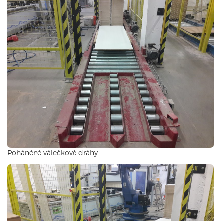
Poháněné válečkové dráhy