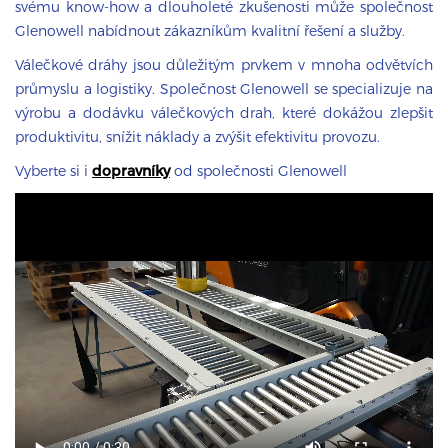
svému know-how a dlouholeté zkušenosti může společnost
Glenowell nabídnout zákazníkům kvalitní řešení a služby.
Válečkové dráhy jsou důležitým prvkem v mnoha odvětvích
průmyslu a logistiky. Společnost Glenowell se specializuje na
výrobu a dodávku válečkových drah, které dokážou zlepšit
produktivitu, snížit náklady a zvýšit efektivitu provozu.
Vyberte si i
dopravníky
od společnosti Glenowell