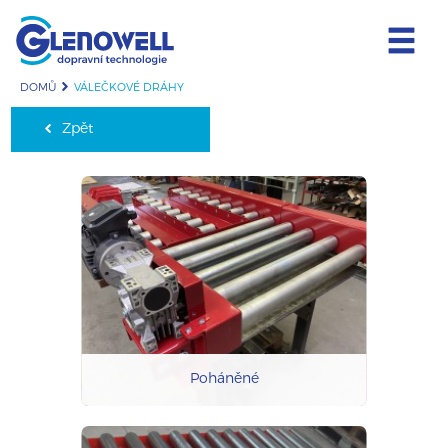
DOMŮ
VÁLEČKOVÉ DRÁHY
Zpět
Poháněné