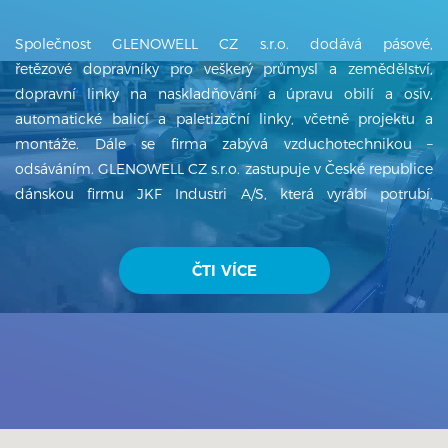
Společnost GLENOWELL CZ s.r.o. dodává pásové,
řetězové dopravníky pro veškerý průmysl a zemědělství,
dopravní linky na naskladňování a úpravu obilí a osiv,
automatické balicí a paletizační linky, včetně projektu a
montáže. Dále se firma zabývá vzduchotechnikou –
odsáváním. GLENOWELL CZ s.r.o. zastupuje v České republice
dánskou firmu JKF Industri A/S, která vyrábí potrubí,
ventilátory, cyklony, filtry a další produkty z oblasti
vzduchotechniky. GLENOWELL CZ s.r.o. má několikaletou
tradici a od svého založení v roce 1996 firma dynamicky
ČTI VÍCE
exportuje na zahraniční trhy – Kanada, Japonsko, Německo,
Rakousko, Slovinsko, Chorvatsko, Maďarsko, Rumunsko,
Ukrajina, Mongolsko, Mexiko, Argentina, Indie atd. a dostává
se do p...