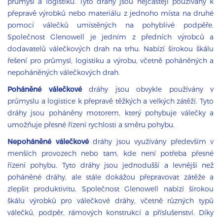
průmysl a logistiku. Tyto dráhy jsou nejčastěji používány k
přepravě výrobků nebo materiálu z jednoho místa na druhé
pomocí válečků umístěných na pohyblivé podpěře.
Společnost Glenowell je jedním z předních výrobců a
dodavatelů válečkových drah na trhu. Nabízí širokou škálu
řešení pro průmysl, logistiku a výrobu, včetně poháněných a
nepoháněných válečkových drah.
Poháněné válečkové
dráhy jsou obvykle používány v
průmyslu a logistice k přepravě těžkých a velkých zátěží. Tyto
dráhy jsou poháněny motorem, který pohybuje válečky a
umožňuje přesné řízení rychlosti a směru pohybu.
Nepoháněné válečkové
dráhy jsou využívány především v
menších provozech nebo tam, kde není potřeba přesné
řízení pohybu. Tyto dráhy jsou jednodušší a levnější než
poháněné dráhy, ale stále dokážou přepravovat zátěže a
zlepšit produktivitu. Společnost Glenowell nabízí širokou
škálu výrobků pro válečkové dráhy, včetně různých typů
válečků, podpěr, rámových konstrukcí a příslušenství. Díky