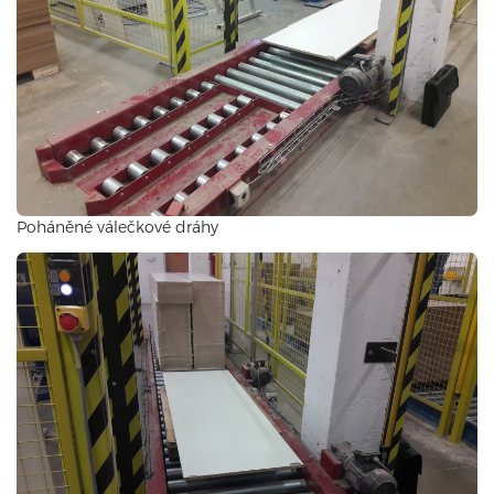
Poháněné válečkové dráhy