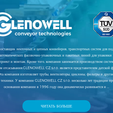
ставщик ленточных и цепных конвейеров, транспортных систем для под
автоматических фасовочно-упаковочных и пакетных линий для упаковки 
 проект и монтаж. Кроме того, компания занимается производством сист
тем отсасывания.GLENOWELL CZ s.r.o. является представителем датской 
та компания изготовляет трубы, вентиляторы, циклоны, фильтры и други
 техники. У компании GLENOWELL CZ s.r.o. несколько лет традиции про
основания компании в 1996 году она динамически развивается и ...
ЧИТАТЬ БОЛЬШЕ