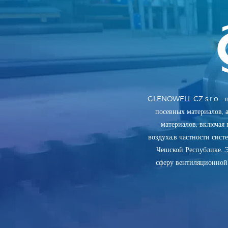
GLENOWELL CZ s.r.o - по
посевных материалов, 
материалов, включая
воздуха,в частности сис
Чешской Республике. Э
сферу вентиляционной