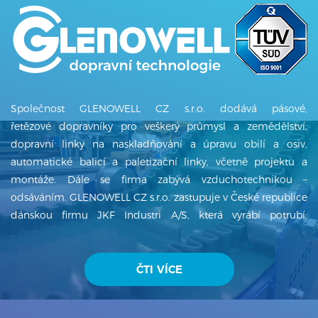
Společnost GLENOWELL CZ s.r.o. dodává pásové,
řetězové dopravníky pro veškerý průmysl a zemědělství,
dopravní linky na naskladňování a úpravu obilí a osiv,
automatické balicí a paletizační linky, včetně projektu a
montáže. Dále se firma zabývá vzduchotechnikou –
odsáváním. GLENOWELL CZ s.r.o. zastupuje v České republice
dánskou firmu JKF Industri A/S, která vyrábí potrubí,
ventilátory, cyklony, filtry a další produkty z oblasti
vzduchotechniky. GLENOWELL CZ s.r.o. má několikaletou
tradici a od svého založení v roce 1996 firma dynamicky
ČTI VÍCE
exportuje na zahraniční trhy – Kanada, Japonsko, Německo,
Rakousko, Slovinsko, Chorvatsko, Maďarsko, Rumunsko,