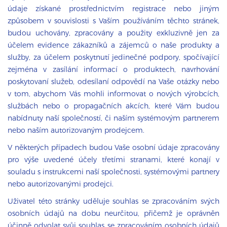
údaje získané prostřednictvím registrace nebo jiným
způsobem v souvislosti s Vaším používáním těchto stránek,
budou uchovány, zpracovány a použity exkluzivně jen za
účelem evidence zákazníků a zájemců o naše produkty a
služby, za účelem poskytnutí jedinečné podpory, spočívající
zejména v zasílání informací o produktech, navrhování
poskytovaní služeb, odesílaní odpovědí na Vaše otázky nebo
v tom, abychom Vás mohli informovat o nových výrobcích,
službách nebo o propagačních akcích, které Vám budou
nabídnuty naší společností, či naším systémovým partnerem
nebo naším autorizovaným prodejcem.
V některých případech budou Vaše osobní údaje zpracovány
pro výše uvedené účely třetími stranami, které konají v
souladu s instrukcemi naší společnosti, systémovými partnery
nebo autorizovanými prodejci.
Uživatel této stránky uděluje souhlas se zpracováním svých
osobních údajů na dobu neurčitou, přičemž je oprávněn
účinně odvolat svůj souhlas se zpracováním osobních údajů