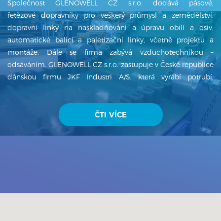
Společnost GLENOWELL CZ s.r.o. dodává pásové,
řetězové dopravníky pro veškerý průmysl a zemědělství,
dopravní linky na naskladňování a úpravu obilí a osiv,
automatické balicí a paletizační linky, včetně projektu a
montáže. Dále se firma zabývá vzduchotechnikou –
odsáváním. GLENOWELL CZ s.r.o. zastupuje v České republice
dánskou firmu JKF Industri A/S, která vyrábí potrubí,
ventilátory, cyklony, filtry a další produkty z oblasti
vzduchotechniky. GLENOWELL CZ s.r.o. má několikaletou
tradici a od svého založení v roce 1996 firma dynamicky
ČTI VÍCE
exportuje na zahraniční trhy – Kanada, Japonsko, Německo,
Rakousko, Slovinsko, Chorvatsko, Maďarsko, Rumunsko,
Ukrajina, Mongolsko, Mexiko, Argentina, Indie atd. a dostává
se do p...