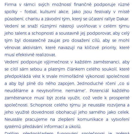
Firma v rámci svých možností finančně podporuje různé
spolky – fotbal, kulturní akce, jako jsou festivaly v místě
působení, charitu a závodní tým, který se účastní rallye Dakar.
Vedení se snaží různými nástroji uvolňovat v celém týmu
jeho talent a schopnosti a soustavně jej podporovat, aby celý
tým byl dostatečně zaujat pro dosažení cílů, aby se mohl
věnovat aktivitám, které navazují na klíčové priority, které
musí efektivně realizovat.
Vedení podporuje výjimečnost v každém zaměstnanci, aby
se cítil sám sebou a platným článkem celého soukolí, které
předpokládá vést k trvale mimořádné výkonosti společnosti
a aby byl plně do něho zapojen. Jednoduché rčení „co si
neuděláme a nevytvoříme, nemáme“. Potenciál každého
zaměstnance musí být zcela využit, což vede k prosperitě
společnosti. Schopnost celého týmu je neustále rozvíjena a
jeho využité dovednosti obohacují jeho samého jako celek.
Neustále pracujeme na zlepšení komunikace a vytvoření
systémů předávání informací a úkolů.
Dalším předpokladem fungování společnosti je zpětná