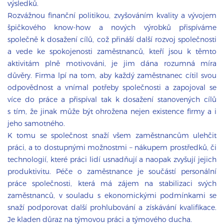
výsledků.
Rozvážnou finanční politikou, zvyšováním kvality a vývojem
špičkového know-how a nových výrobků přispíváme
společně k dosažení cílů, což přináší další rozvoj společnosti
a vede ke spokojenosti zaměstnanců, kteří jsou k těmto
aktivitám plně motivováni, je jim dána rozumná míra
důvěry. Firma lpí na tom, aby každý zaměstnanec cítil svou
odpovědnost a vnímal potřeby společnosti a zapojoval se
více do práce a přispíval tak k dosažení stanovených cílů
s tím, že jinak může být ohrožena nejen existence firmy a i
jeho samotného.
K tomu se společnost snaží všem zaměstnancům ulehčit
práci, a to dostupnými možnostmi – nákupem prostředků, či
technologií, které práci lidí usnadňují a naopak zvyšují jejich
produktivitu. Péče o zaměstnance je součástí personální
práce společnosti, která má zájem na stabilizaci svých
zaměstnanců, v souladu s ekonomickými podmínkami se
snaží podporovat další prohlubování a získávání kvalifikace.
Je kladen důraz na týmovou práci a týmového ducha.