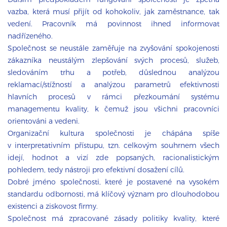
vazba, která musí přijít od kohokoliv, jak zaměstnance, tak
vedení. Pracovník má povinnost ihned informovat
nadřízeného.
Společnost se neustále zaměřuje na zvyšování spokojenosti
zákazníka neustálým zlepšování svých procesů, služeb,
sledováním trhu a potřeb, důslednou analýzou
reklamací/stížností a analýzou parametrů efektivnosti
hlavních procesů v rámci přezkoumání systému
managementu kvality, k čemuž jsou všichni pracovníci
orientováni a vedeni.
Organizační kultura společnosti je chápána spíše
v interpretativním přístupu, tzn. celkovým souhrnem všech
idejí, hodnot a vizí zde popsaných, racionalistickým
pohledem, tedy nástroji pro efektivní dosažení cílů.
Dobré jméno společnosti, které je postavené na vysokém
standardu odbornosti, má klíčový význam pro dlouhodobou
existenci a ziskovost firmy.
Společnost má zpracované zásady politiky kvality, které