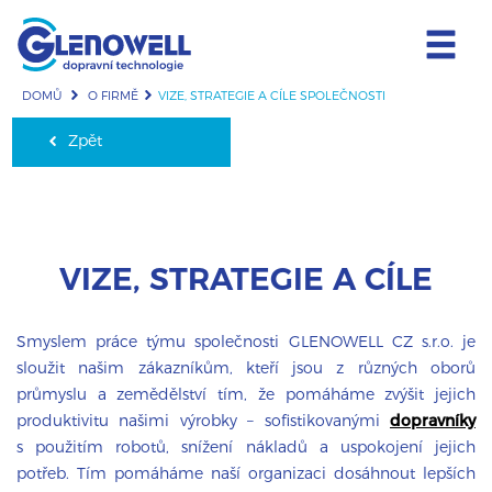
DOMŮ
O FIRMĚ
VIZE, STRATEGIE A CÍLE SPOLEČNOSTI
Zpět
VIZE, STRATEGIE A CÍLE
Smyslem práce týmu společnosti GLENOWELL CZ s.r.o. je
sloužit našim zákazníkům, kteří jsou z různých oborů
průmyslu a zemědělství tím, že pomáháme zvýšit jejich
produktivitu našimi výrobky – sofistikovanými
dopravníky
s použitím robotů, snížení nákladů a uspokojení jejich
potřeb. Tím pomáháme naší organizaci dosáhnout lepších