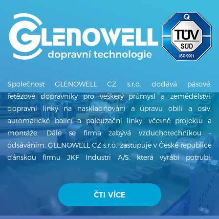
Společnost GLENOWELL CZ s.r.o. dodává pásové,
řetězové dopravníky pro veškerý průmysl a zemědělství,
dopravní linky na naskladňování a úpravu obilí a osiv,
automatické balicí a paletizační linky, včetně projektu a
montáže. Dále se firma zabývá vzduchotechnikou –
odsáváním. GLENOWELL CZ s.r.o. zastupuje v České republice
dánskou firmu JKF Industri A/S, která vyrábí potrubí,
ventilátory, cyklony, filtry a další produkty z oblasti
vzduchotechniky. GLENOWELL CZ s.r.o. má několikaletou
tradici a od svého založení v roce 1996 firma dynamicky
ČTI VÍCE
exportuje na zahraniční trhy – Kanada, Japonsko, Německo,
Rakousko, Slovinsko, Chorvatsko, Maďarsko, Rumunsko,