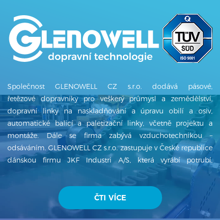
Společnost GLENOWELL CZ s.r.o. dodává pásové,
řetězové dopravníky pro veškerý průmysl a zemědělství,
dopravní linky na naskladňování a úpravu obilí a osiv,
automatické balicí a paletizační linky, včetně projektu a
montáže. Dále se firma zabývá vzduchotechnikou –
odsáváním. GLENOWELL CZ s.r.o. zastupuje v České republice
dánskou firmu JKF Industri A/S, která vyrábí potrubí,
ventilátory, cyklony, filtry a další produkty z oblasti
vzduchotechniky. GLENOWELL CZ s.r.o. má několikaletou
tradici a od svého založení v roce 1996 firma dynamicky
ČTI VÍCE
exportuje na zahraniční trhy – Kanada, Japonsko, Německo,