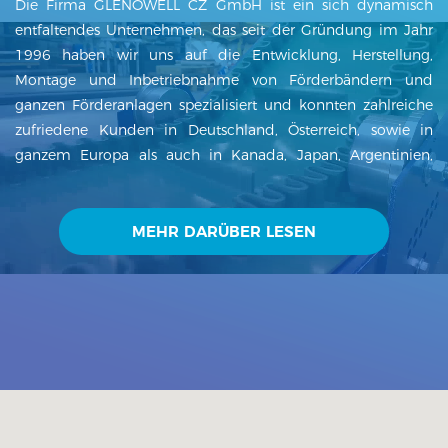
Die Firma GLENOWELL CZ GmbH ist ein sich dynamisch
entfaltendes Unternehmen, das seit der Gründung im Jahr
1996 haben wir uns auf die Entwicklung, Herstellung,
Montage und Inbetriebnahme von Förderbändern und
ganzen Förderanlagen spezialisiert und konnten zahlreiche
zufriedene Kunden in Deutschland, Österreich, sowie in
ganzem Europa als auch in Kanada, Japan, Argentinien,
Mexiko, Indien und anderen Ländern der Welt gewinnen. Die
GLENOWELL CZ GmbH liefert Förderbänder,
Fördetechnologien, Behälter und Stahlkonstruktionen inkl.
MEHR DARÜBER LESEN
der Planung und der Montage. Unsere Förderbänder finden
in vielen Bereichen Einsatz. Bei uns steht der Kunde an erster
Stelle. Liefertermintreue sowie hohe Produktqualität sind bei
uns nicht nur Schl...