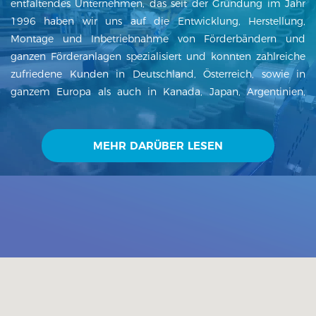
entfaltendes Unternehmen, das seit der Gründung im Jahr
1996 haben wir uns auf die Entwicklung, Herstellung,
Montage und Inbetriebnahme von Förderbändern und
ganzen Förderanlagen spezialisiert und konnten zahlreiche
zufriedene Kunden in Deutschland, Österreich, sowie in
ganzem Europa als auch in Kanada, Japan, Argentinien,
Mexiko, Indien und anderen Ländern der Welt gewinnen. Die
GLENOWELL CZ GmbH liefert Förderbänder,
Fördetechnologien, Behälter und Stahlkonstruktionen inkl.
MEHR DARÜBER LESEN
der Planung und der Montage. Unsere Förderbänder finden
in vielen Bereichen Einsatz. Bei uns steht der Kunde an erster
Stelle. Liefertermintreue sowie hohe Produktqualität sind bei
uns nicht nur Schl...