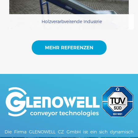
Holzverarbveitende Industrie
MEHR REFERENZEN
Die Firma GLENOWELL CZ GmbH ist ein sich dynamisch