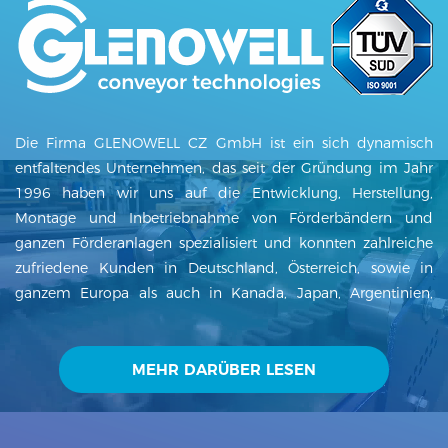
Die Firma GLENOWELL CZ GmbH ist ein sich dynamisch
entfaltendes Unternehmen, das seit der Gründung im Jahr
1996 haben wir uns auf die Entwicklung, Herstellung,
Montage und Inbetriebnahme von Förderbändern und
ganzen Förderanlagen spezialisiert und konnten zahlreiche
zufriedene Kunden in Deutschland, Österreich, sowie in
ganzem Europa als auch in Kanada, Japan, Argentinien,
Mexiko, Indien und anderen Ländern der Welt gewinnen. Die
GLENOWELL CZ GmbH liefert Förderbänder,
Fördetechnologien, Behälter und Stahlkonstruktionen inkl.
MEHR DARÜBER LESEN
der Planung und der Montage. Unsere Förderbänder finden
in vielen Bereichen Einsatz. Bei uns steht der Kunde an erster
Stelle. Liefertermintreue sowie hohe Produktqualität sind bei