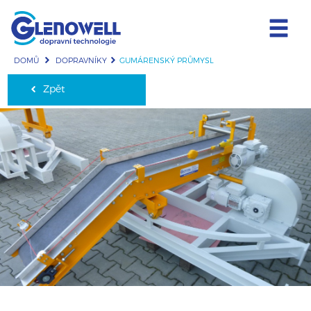
DOMŮ
DOPRAVNÍKY
GUMÁRENSKÝ PRŮMYSL
Zpět