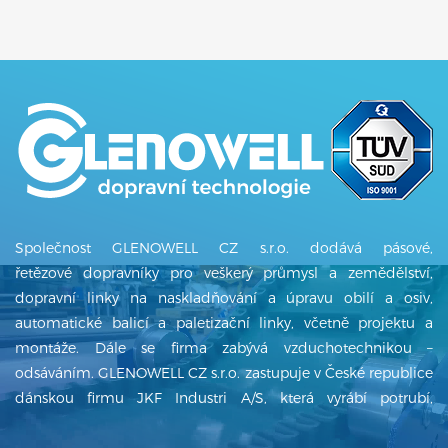
Společnost GLENOWELL CZ s.r.o. dodává pásové,
řetězové dopravníky pro veškerý průmysl a zemědělství,
dopravní linky na naskladňování a úpravu obilí a osiv,
automatické balicí a paletizační linky, včetně projektu a
montáže. Dále se firma zabývá vzduchotechnikou –
odsáváním. GLENOWELL CZ s.r.o. zastupuje v České republice
dánskou firmu JKF Industri A/S, která vyrábí potrubí,
ventilátory, cyklony, filtry a další produkty z oblasti