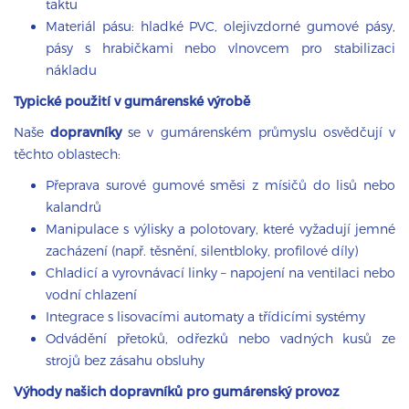
taktu
Materiál pásu: hladké PVC, olejivzdorné gumové pásy,
pásy s hrabičkami nebo vlnovcem pro stabilizaci
nákladu
Typické použití v gumárenské výrobě
Naše
dopravníky
se v gumárenském průmyslu osvědčují v
těchto oblastech:
Přeprava surové gumové směsi z mísičů do lisů nebo
kalandrů
Manipulace s výlisky a polotovary, které vyžadují jemné
zacházení (např. těsnění, silentbloky, profilové díly)
Chladicí a vyrovnávací linky – napojení na ventilaci nebo
vodní chlazení
Integrace s lisovacími automaty a třídicími systémy
Odvádění přetoků, odřezků nebo vadných kusů ze
strojů bez zásahu obsluhy
Výhody našich dopravníků pro gumárenský provoz