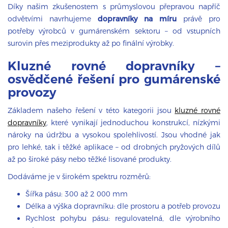
Díky našim zkušenostem s průmyslovou přepravou napříč
odvětvími navrhujeme
dopravníky na míru
právě pro
potřeby výrobců v gumárenském sektoru – od vstupních
surovin přes meziprodukty až po finální výrobky.
Kluzné rovné dopravníky –
osvědčené řešení pro gumárenské
provozy
Základem našeho řešení v této kategorii jsou
kluzné rovné
dopravníky
, které vynikají jednoduchou konstrukcí, nízkými
nároky na údržbu a vysokou spolehlivostí. Jsou vhodné jak
pro lehké, tak i těžké aplikace – od drobných pryžových dílů
až po široké pásy nebo těžké lisované produkty.
Dodáváme je v širokém spektru rozměrů:
Šířka pásu: 300 až 2 000 mm
Délka a výška dopravníku: dle prostoru a potřeb provozu
Rychlost pohybu pásu: regulovatelná, dle výrobního