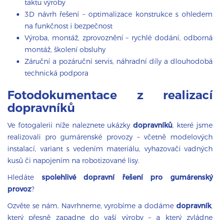
taktu výroby
3D návrh řešení – optimalizace konstrukce s ohledem
na funkčnost i bezpečnost
Výroba, montáž, zprovoznění – rychlé dodání, odborná
montáž, školení obsluhy
Záruční a pozáruční servis, náhradní díly a dlouhodobá
technická podpora
Fotodokumentace z realizací
dopravníků
Ve fotogalerii níže naleznete ukázky
dopravníků
, které jsme
realizovali pro gumárenské provozy – včetně modelových
instalací, variant s vedením materiálu, vyhazovači vadných
kusů či napojením na robotizované lisy.
Hledáte
spolehlivé dopravní řešení pro gumárenský
provoz
?
Ozvěte se nám. Navrhneme, vyrobíme a dodáme
dopravník
,
který přesně zapadne do vaší výroby – a který zvládne