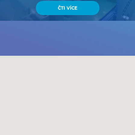
vzduchotechniky. GLENOWELL CZ s.r.o. má několikaletou
tradici a od svého založení v roce 1996 firma dynamicky
ČTI VÍCE
exportuje na zahraniční trhy – Kanada, Japonsko, Německo,
Rakousko, Slovinsko, Chorvatsko, Maďarsko, Rumunsko,
Ukrajina, Mongolsko, Mexiko, Argentina, Indie atd. a dostává
se do p...