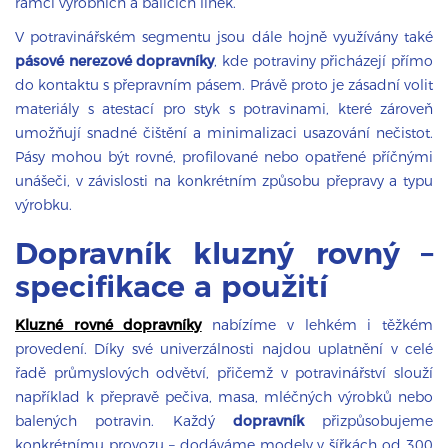
rámci výrobních a balicích linek.
V potravinářském segmentu jsou dále hojně využívány také
pásové nerezové dopravníky
, kde potraviny přicházejí přímo
do kontaktu s přepravním pásem. Právě proto je zásadní volit
materiály s atestací pro styk s potravinami, které zároveň
umožňují snadné čištění a minimalizaci usazování nečistot.
Pásy mohou být rovné, profilované nebo opatřené příčnými
unášeči, v závislosti na konkrétním způsobu přepravy a typu
výrobku.
Dopravník kluzný rovný –
specifikace a použití
Kluzné rovné dopravníky
nabízíme v lehkém i těžkém
provedení. Díky své univerzálnosti najdou uplatnění v celé
řadě průmyslových odvětví, přičemž v potravinářství slouží
například k přepravě pečiva, masa, mléčných výrobků nebo
balených potravin. Každý
dopravník
přizpůsobujeme
konkrétnímu provozu – dodáváme modely v šířkách od 300