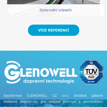
Zpracování odpadů
VÍCE REFERENCÍ
Společnost GLENOWELL CZ s.r.o. dodává pásové,
řetězové dopravníky pro veškerý průmysl a zemědělství,