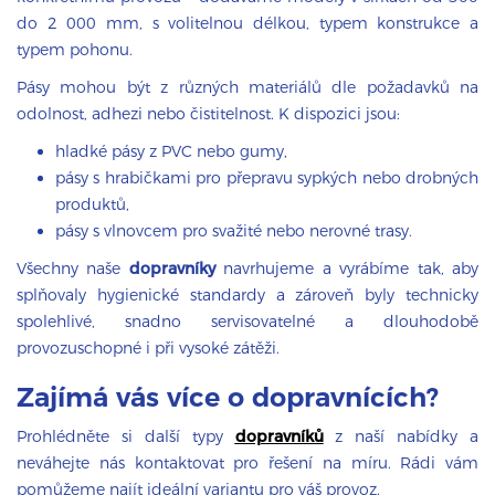
do 2 000 mm, s volitelnou délkou, typem konstrukce a
typem pohonu.
Pásy mohou být z různých materiálů dle požadavků na
odolnost, adhezi nebo čistitelnost. K dispozici jsou:
hladké pásy z PVC nebo gumy,
pásy s hrabičkami pro přepravu sypkých nebo drobných
produktů,
pásy s vlnovcem pro svažité nebo nerovné trasy.
Všechny naše
dopravníky
navrhujeme a vyrábíme tak, aby
splňovaly hygienické standardy a zároveň byly technicky
spolehlivé, snadno servisovatelné a dlouhodobě
provozuschopné i při vysoké zátěži.
Zajímá vás více o dopravnících?
Prohlédněte si další typy
dopravníků
z naší nabídky a
neváhejte nás kontaktovat pro řešení na míru. Rádi vám
pomůžeme najít ideální variantu pro váš provoz.