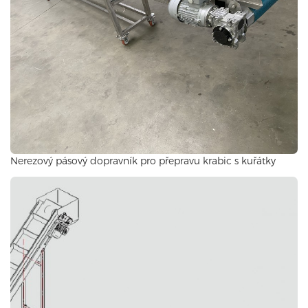
Nerezový pásový dopravník pro přepravu krabic s kuřátky