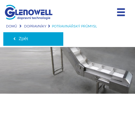
DOMŮ
DOPRAVNÍKY
POTRAVINÁŘSKÝ PRŮMYSL
Zpět