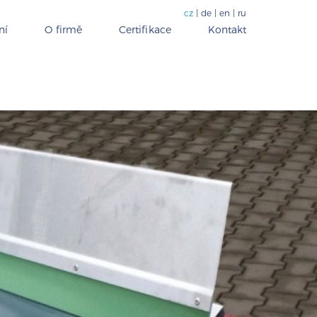
cz
|
de
|
en
|
ru
ní
O firmě
Certifikace
Kontakt