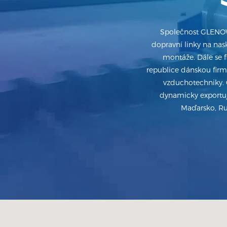
Společnost GLENOWE
dopravní linky na nask
montáže. Dále se 
republice dánskou firmu 
vzduchotechniky. 
dynamicky exportuj
Maďarsko, Rum