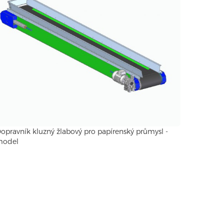
opravník kluzný žlabový pro papírenský průmysl -
model