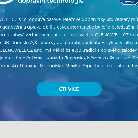
LL CZ s.r.o. dodává pásové, řetězové dopravníky pro veškerý prů
ladňování a úpravu obilí a osiv, automatické balicí a paletizační l
firma zabývá vzduchotechnikou – odsáváním. GLENOWELL CZ s.r.o.
JKF Industri A/S, která vyrábí potrubí, ventilátory, cyklony, filtry a
GLENOWELL CZ s.r.o. má několikaletou tradici a od svého založení
e na zahraniční trhy – Kanada, Japonsko, Německo, Rakousko, Slo
unsko, Ukrajina, Mongolsko, Mexiko, Argentina, Indie atd. a dost
ČTI VÍCE