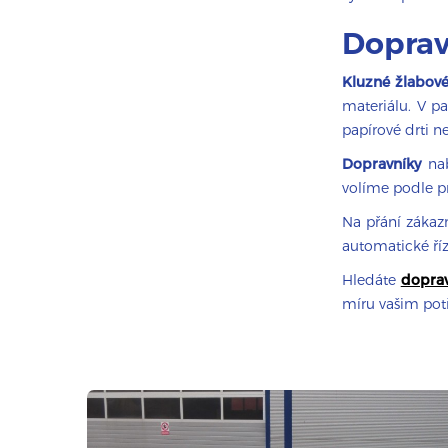
Doprav
Kluzné žlabov
materiálu. V pa
papírové drti 
Dopravníky
nab
volíme podle p
Na přání záka
automatické říz
Hledáte
doprav
míru vašim po