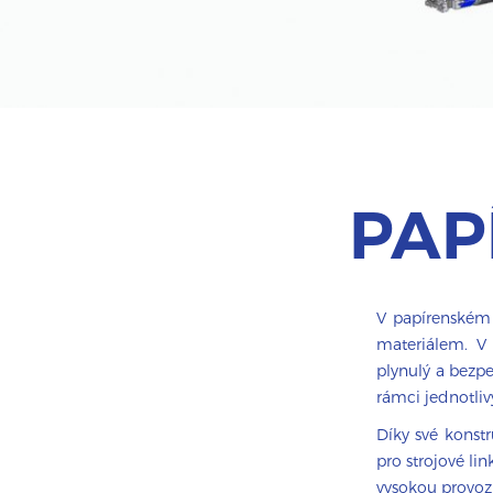
PAP
V papírenském
materiálem. V 
plynulý a bezp
rámci jednotliv
Díky své konstr
pro strojové l
vysokou provozní