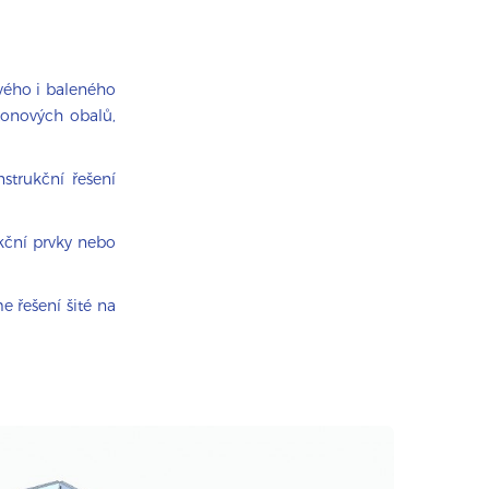
vého i baleného
rtonových obalů,
trukční řešení
kční prvky nebo
e řešení šité na