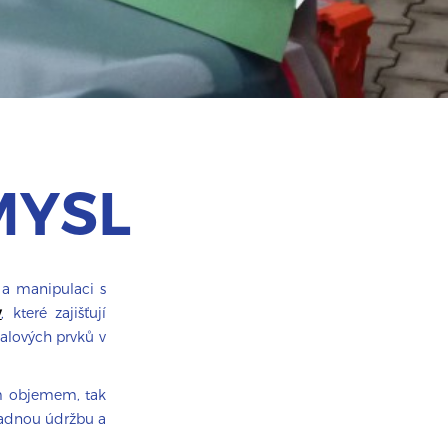
MYSL
 a manipulaci s
y
, které zajišťují
alových prvků v
ím objemem, tak
nadnou údržbu a