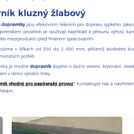
ník kluzný žlabový
é dopravníky
jsou efektivním řešením pro dopravu sypkého, páso
pírenském prostředí se využívají například k přesunu výřezů, ka
nebo meziproduktů před finálním zpracováním.
ízíme v šířkách od 300 do 2 000 mm, přičemž konkrétní kons
rovozních potřeb
zníka je možné
dopravník
doplnit o boční vedení, krytování, dete
ení v rámci výrobní linky.
ník vhodný pro papírenský provoz
? Kontaktujte nás a navrhnem
třebám.