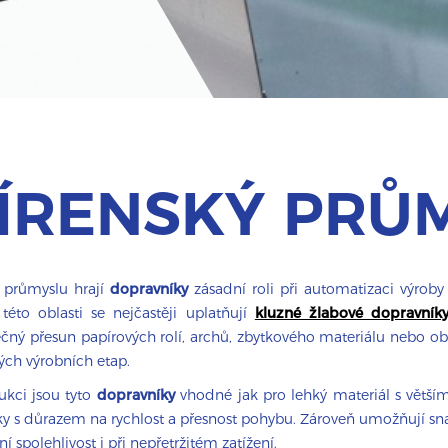
ÍRENSKÝ PRŮ
 průmyslu hrají
dopravníky
zásadní roli při automatizaci výroby
této oblasti se nejčastěji uplatňují
kluzné žlabové dopravník
ečný přesun papírových rolí, archů, zbytkového materiálu nebo ob
ých výrobních etap.
ukci jsou tyto
dopravníky
vhodné jak pro lehký materiál s větš
inky s důrazem na rychlost a přesnost pohybu. Zároveň umožňují s
 spolehlivost i při nepřetržitém zatížení.