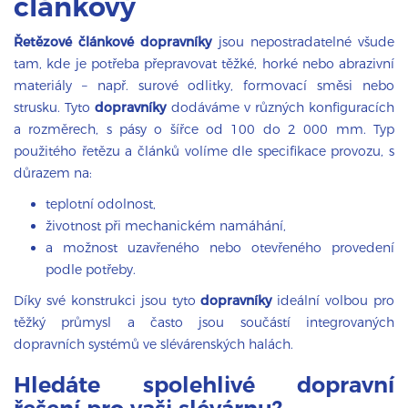
článkový
Řetězové článkové dopravníky
jsou nepostradatelné všude
tam, kde je potřeba přepravovat těžké, horké nebo abrazivní
materiály – např. surové odlitky, formovací směsi nebo
strusku. Tyto
dopravníky
dodáváme v různých konfiguracích
a rozměrech, s pásy o šířce od 100 do 2 000 mm. Typ
použitého řetězu a článků volíme dle specifikace provozu, s
důrazem na:
teplotní odolnost,
životnost při mechanickém namáhání,
a možnost uzavřeného nebo otevřeného provedení
podle potřeby.
Díky své konstrukci jsou tyto
dopravníky
ideální volbou pro
těžký průmysl a často jsou součástí integrovaných
dopravních systémů ve slévárenských halách.
Hledáte spolehlivé dopravní