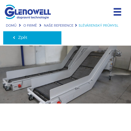
DOMŮ
O FIRMĚ
NAŠE REFERENCE
SLÉVÁRENSKÝ PRŮMYSL
Zpět