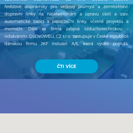
řetězové dopravníky pro veškerý průmysl a zemědělství,
dopravní linky na naskladňování a úpravu obilí a osiv,
automatické balicí a paletizační linky, včetně projektu a
montáže. Dále se firma zabývá vzduchotechnikou –
odsáváním. GLENOWELL CZ s.r.o. zastupuje v České republice
dánskou firmu JKF Industri A/S, která vyrábí potrubí,
ventilátory, cyklony, filtry a další produkty z oblasti
vzduchotechniky. GLENOWELL CZ s.r.o. má několikaletou
tradici a od svého založení v roce 1996 firma dynamicky
ČTI VÍCE
exportuje na zahraniční trhy – Kanada, Japonsko, Německo,
Rakousko, Slovinsko, Chorvatsko, Maďarsko, Rumunsko,
Ukrajina, Mongolsko, Mexiko, Argentina, Indie atd. a dostává
se do p...