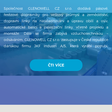
Společnost GLENOWELL CZ s.r.o. dodává pásové,
řetězové dopravníky pro veškerý průmysl a zemědělství,
dopravní linky na naskladňování a úpravu obilí a osiv,
automatické balicí a paletizační linky, včetně projektu a
montáže. Dále se firma zabývá vzduchotechnikou –
odsáváním. GLENOWELL CZ s.r.o. zastupuje v České republice
dánskou firmu JKF Industri A/S, která vyrábí potrubí,
ventilátory, cyklony, filtry a další produkty z oblasti
vzduchotechniky. GLENOWELL CZ s.r.o. má několikaletou
tradici a od svého založení v roce 1996 firma dynamicky
ČTI VÍCE
exportuje na zahraniční trhy – Kanada, Japonsko, Německo,
Rakousko, Slovinsko, Chorvatsko, Maďarsko, Rumunsko,
Ukrajina, Mongolsko, Mexiko, Argentina, Indie atd. a dostává
se do p...